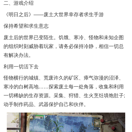
二、游戏介绍
《明日之后》——废土大世界幸存者求生手游
保持希望和求生意志
废土后的世界已变陌生。饥饿、寒冷、怪物和未知企图
的组织时刻威胁着玩家，请务必保持冷静，相信一切总
有解决办法。
利用一切活下去
怪物横行的城镇、荒废许久的矿区、瘴气弥漫的沼泽、
寒冷的白树高地……探索废土每一处角落，收集和利用
一切稀缺的生存资源。采集、狩猎、生火烹饪填饱肚子;
动手制作药品、武器保护自己和伙伴。