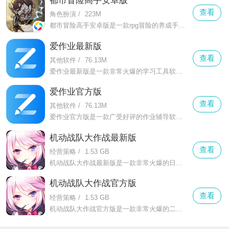
都市冒险高手安卓版
查看
角色扮演
/
223M
都市冒险高手安卓版是一款rpg冒险的养成手游，根据末日废土风格设计的背景世界，充满了各自未知的危险，许多人类都被变成了拥有特殊能力的异能者，你可与他们一起肩负起建造家园的重要使命。
爱作业最新版
查看
其他软件
/
76.13M
爱作业最新版是一款非常火爆的学习工具软件，这款软件界面简洁，拥有非常丰富的题库资源等你来获取，打造了强大的搜题功能，用户可以使用软件拍照来快速获取答案，带给用户更好的搜题体验。
爱作业官方版
查看
其他软件
/
76.13M
爱作业官方版是一款广受好评的作业辅导软件，这款软件提供了强大的作业检查功能，拥有最新的图文转换功能，用户使用软件拍照就可以轻松搜题，拍照秒判断对错，更好的解决家长的作业检查问题。
机动战队大作战最新版
查看
经营策略
/
1.53 GB
机动战队大作战最新版是一款非常火爆的日系二次元美少女机甲养成手游，这款游戏采用了全新的游戏引擎打造，拥有超高品质的游戏画面，游戏中拥有非常丰富的机甲和角色等你来获取养成，带给玩家更好的游戏体验。
机动战队大作战官方版
查看
经营策略
/
1.53 GB
机动战队大作战官方版是一款非常火爆的二次元美少女机甲养成手游，这款游戏邀请了海量中日一线画师和人气声优参与制作，高品质的角色立绘，丰富的角色配音，炫酷的技能特效和华丽的奥义演出带给玩家更好的游戏体验。