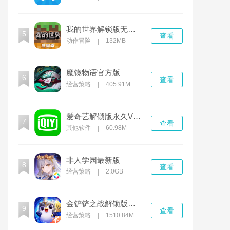
我的世界解锁版无限钻石无限绿宝石
5
查看
动作冒险
132MB
|
魔镜物语官方版
6
查看
经营策略
405.91M
|
爱奇艺解锁版永久VIP下载
7
查看
其他软件
60.98M
|
非人学园最新版
8
查看
经营策略
2.0GB
|
金铲铲之战解锁版无限金币
9
查看
经营策略
1510.84M
|