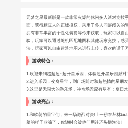
元梦之星最新版是一款非常火爆的休闲多人派对竞技手
面，获得糖豆人的正版授权，采用了多人同屏闯关的
拥有非常丰富的个性化装扮等你来获取，玩家可以自
验，玩家可以通过随机匹配地图和其他玩家竞技，感
法，玩家可以自由建造地图来进行上传，喜欢的话千
游戏特色：
1.欢迎来到超超超~超开星乐园，体验超开星乐园派对
2.进入乐园，变身星宝，到广场随时和超热情的星朋
3.这里是无限大的游乐场，神奇场景应有尽有：夏日
游戏亮点：
1.和软萌的星宝们，来一场激烈对决!上一秒在丛林bi
脑的样子欺骗了，你随时会被他们用连环头槌淘汰!