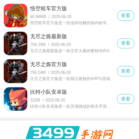
悟空租车官方版
查看
60.94MB
/
2025-06-20
悟空租车官方版是一款值得信赖的国内租车优选出行平台软件，这款软件为用户提供了多快好省的租车服务，拥有非常丰富的车型等你来选择，超多品牌车型等你来挑选，可以更好的满足不同用户的出行需求。
无尽之炼最新版
查看
758.24M
/
2025-06-20
无尽之炼最新版是一款非常火爆的硬核动作ARPG手游，这款游戏采用了魂系Roguelike冒险玩法，采用了低多边形画风打造，精致的建模和流畅的动作带给玩家更好的游戏体验。
无尽之炼官方版
查看
758.24M
/
2025-06-20
无尽之炼官方版是一款独立硬核的ARPG游戏，这款游戏采用了3D模型打造，低多边形的游戏画风等你来体验，游戏中拥有非常丰富的职业都能来选择，不同的职业拥有不同的亮点特色等你来体验。
比特小队安卓版
查看
322M
/
2025-06-20
比特小队安卓版是一款充满挑战的射击手游，在玩法方面结合了大量rougelike的元素，让玩家们挑战起关卡干劲十足，能通过一次次的挑战使自己变得更强，在这个世界中有多个星球供玩家们探索。